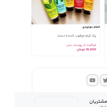
حراج
اتمام موجودی
اتمام موجودی
پک کرم مرطوب کننده دست
تونر وکالی
مراقبت از پوست
,
بدن
45,000
تومان
مراقبت از پوست
000
158,000
تومان
مشتریان
ری من