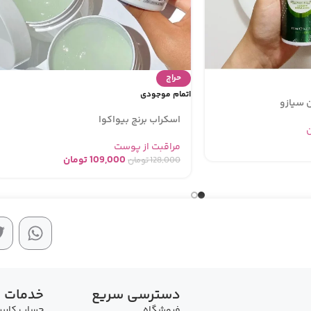
حراج
اتمام موجودی
 سیازو
اسکراب برنج بیواکوا
مراقبت از پوست
109,000
تومان
128,000
تومان
دسترسی سریع
خدمات 
فروشگاه
حساب کارب